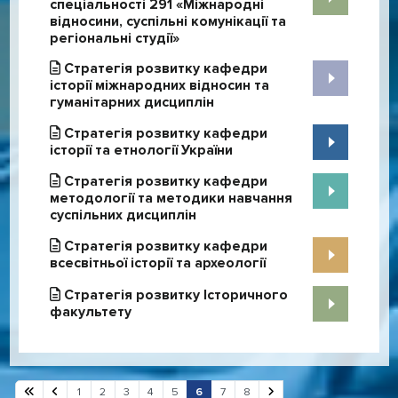
спеціальності 291 «Міжнародні
відносини, суспільні комунікації та
регіональні студії»
Стратегія розвитку кафедри
історії міжнародних відносин та
гуманітарних дисциплін
Стратегія розвитку кафедри
історії та етнології України
Стратегія розвитку кафедри
методології та методики навчання
суспільних дисциплін
Стратегія розвитку кафедри
всесвітньої історії та археології
Стратегія розвитку Історичного
факультету
1
2
3
4
5
6
7
8