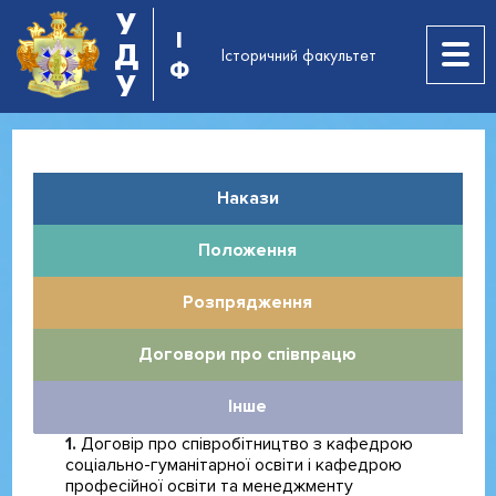
У
І
Д
Історичний факультет
Ф
У
Накази
Положення
Розпрядження
Договори про співпрацю
Інше
Договір про співробітництво з кафедрою
соціально-гуманітарної освіти і кафедрою
професійної освіти та менеджменту