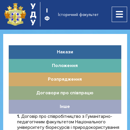
У
І
Д
Історичний факультет
Ф
У
Накази
Положення
Розпрядження
Договори про співпрацю
Інше
Договір про співробітництво з Гуманітарно-
педагогічним факультетом Національного
університету біоресурсів і природокористування