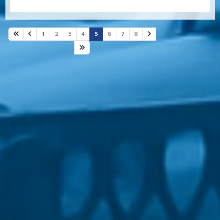
1
2
3
4
5
6
7
8
Сторінка 5 із 8