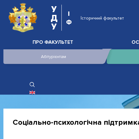
У
І
Д
Історичний факультет
Ф
У
ПРО ФАКУЛЬТЕТ
ОС
Абітурієнтам
ОБЕРІТЬ СВОЮ МОВУ
Соціально-психологічна підтримк