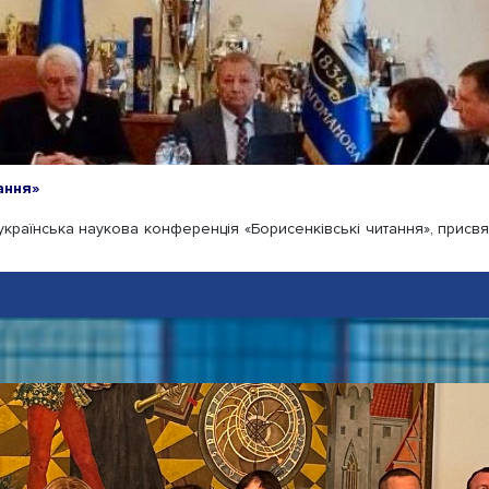
ання»
еукраїнська наукова конференція «Борисенківські читання», присвя