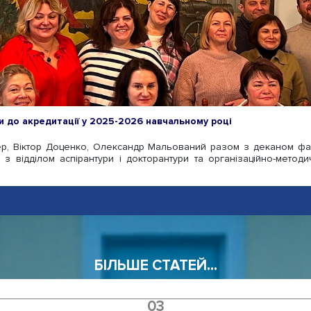
и до акредитації у 2025-2026 навчальному році
ізер, Віктор Доценко, Олександр Мальований разом з деканом фа
но з відділом аспірантури і докторантури та організаційно-мето
БІЛЬШЕ СТАТЕЙ...
03