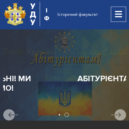
У
І
Д
Історичний факультет
Ф
У
АБІТУРІЄНТАМ