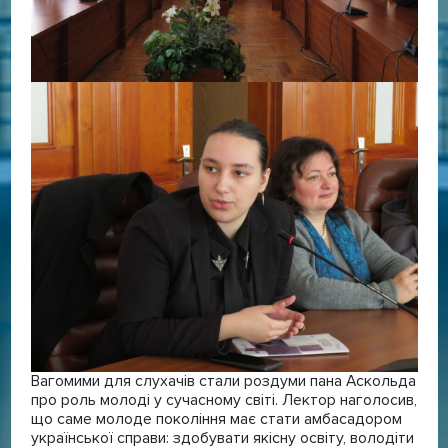
Вагомими для слухачів стали роздуми пана Аскольда
про роль молоді у сучасному світі. Лектор наголосив,
що саме молоде покоління має стати амбасадором
української справи: здобувати якісну освіту, володіти