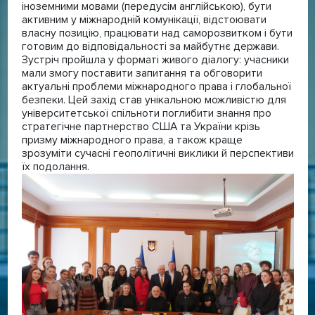
іноземними мовами (передусім англійською), бути
активним у міжнародній комунікації, відстоювати
власну позицію, працювати над саморозвитком і бути
готовим до відповідальності за майбутнє держави.
Зустріч пройшла у форматі живого діалогу: учасники
мали змогу поставити запитання та обговорити
актуальні проблеми міжнародного права і глобальної
безпеки. Цей захід став унікальною можливістю для
університетської спільноти поглибити знання про
стратегічне партнерство США та України крізь
призму міжнародного права, а також краще
зрозуміти сучасні геополітичні виклики й перспективи
їх подолання.