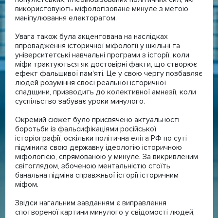
використовують міфологізоване минуле з метою
маніпулювання електоратом.
Увага також була акцентована на наслідках
впровадження історичної міфології у шкільні та
університетські навчальні програми з історії, коли
міфи трактуються як достовірні факти, що створює
ефект фальшивої пам'яті. Це у свою чергу позбавляє
людей розуміння своєї реальної історичної
спадщини, призводить до колективної амнезії, коли
суспільство забуває уроки минулого.
Окремий сюжет було присвячено актуальності
боротьби із фальсифікаціями російської
історіографії, оскільки політична еліта РФ по суті
підмінила свою державну ідеологію історичною
міфологією, спрямованою у минуле. За викривленим
світоглядом, збоченою ментальністю стоїть
банальна підміна справжньої історії історичним
міфом.
Звідси нагальним завданням є виправлення
спотвореної картини минулого у свідомості людей,