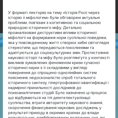
У форматі лекторію на тему «Історія Росії через
історію її міфологем» були обговорені актуальні
проблеми, пов'язані з когнітивною та соціальною
природою історичного міфу. Детально
проаналізовані деструктивні впливи історичної
міфології на формування норм суспільної поведінки,
яка у повсякденному житті створює хибні світоглядні
стереотипи, що передаються поколіннями та
адаптуються до соціокультурних змін. Протистояння
наукової історії та міфу було розглянгуто у контексті
викликів зумовлених феноменом кризи сучасної
історичної науки з її складовими у вигляді
повернення до спрощено-однолінійних систем
пояснення, недосконалістю спроб тотального
історичного синтезу, гіпертрофованої квантифікації і
надмірної прихильності дослідників до
психоаналітичних студій. Було зазначено ці процеси,
що відбуваються на тлі деінтелектуалізації
суспільства, втрати авторитету наукового знання,
скорочення фінансування наукових досліджень у
результаті приходу в окремих країнах до влади
популістських, плебійовізованих політичних сил, які