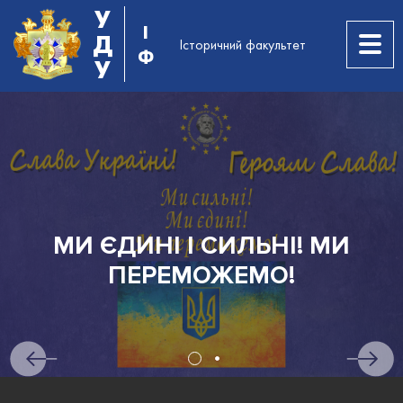
У
І
Д
Історичний факультет
Ф
У
АБІТУРІЄНТАМ