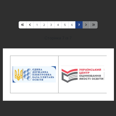
1
2
3
4
5
6
7
Сторінка 7 із 7