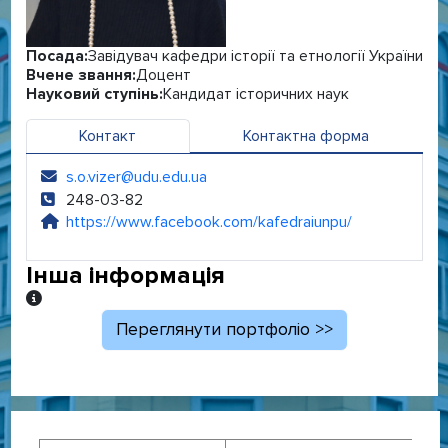
Посада:
Завідувач кафедри історії та етнології України
Вчене звання:
Доцент
Науковий ступінь:
Кандидат історичних наук
Контакт
Контактна форма
s.o.vizer@udu.edu.ua
Електронна адреса:
248-03-82
Телефон:
https://www.facebook.com/kafedraiunpu/
Сайт:
Інша інформація
Інша інформація
Переглянути портфоліо >>