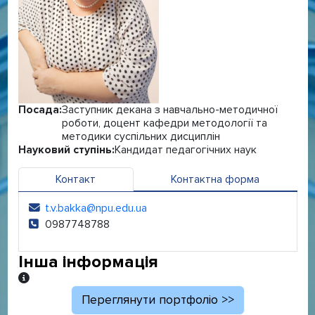
Посада:
Заступник декана з навчально-методичної
роботи, доцент кафедри методології та
методики суспільних дисциплін
Науковий ступінь:
Кандидат педагогічних наук
Контакт
Контактна форма
t.v.bakka@npu.edu.ua
Електронна адреса:
0987748788
Телефон:
Інша інформація
Інша інформація
Переглянути портфоліо >>