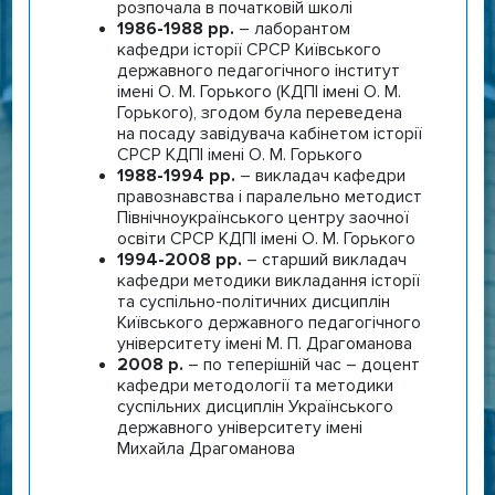
розпочала в початковій школі
1986-1988 рр.
– лаборантом
кафедри історії СРСР Київського
державного педагогічного інститут
імені О. М. Горького (КДПІ імені О. М.
Горького), згодом була переведена
на посаду завідувача кабінетом історії
СРСР КДПІ імені О. М. Горького
1988-1994 рр.
– викладач кафедри
правознавства і паралельно методист
Північноукраїнського центру заочної
освіти СРСР КДПІ імені О. М. Горького
1994-2008 рр.
– старший викладач
кафедри методики викладання історії
та суспільно-політичних дисциплін
Київського державного педагогічного
університету імені М. П. Драгоманова
2008 р.
– по теперішній час – доцент
кафедри методології та методики
суспільних дисциплін Українського
державного університету імені
Михайла Драгоманова