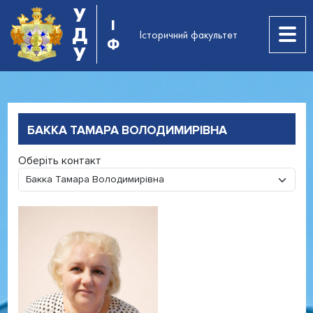
У
І
Д
Історичний факультет
Ф
У
БАККА ТАМАРА ВОЛОДИМИРІВНА
Оберіть контакт