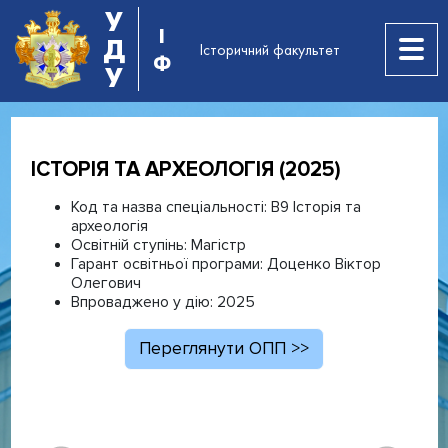
У
І
Д
Історичний факультет
Ф
У
ІСТОРІЯ ТА АРХЕОЛОГІЯ (2025)
Код та назва спеціальності:
В9 Історія та
археологія
Освітній ступінь:
Магістр
Гарант освітньої програми:
Доценко Віктор
Олегович
Впроваджено у дію:
2025
Переглянути ОПП >>