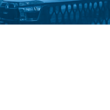
Стати студентом
Політика конфіденційності
й державний університет імені Михайла Драгоманова
::
Історич
2024-2026