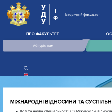
У
І
Д
Історичний факультет
Ф
У
ПРО ФАКУЛЬТЕТ
ОС
Абітурієнтам
ОБЕРІТЬ СВОЮ МОВУ
МІЖНАРОДНІ ВІДНОСИНИ ТА СУСПІЛЬНІ 
Код та назва спеціальності:
С3 Міжнародні відноси