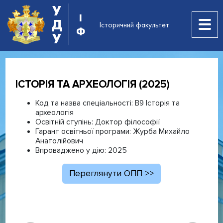
У
І
Д
Історичний факультет
Ф
У
ІСТОРІЯ ТА АРХЕОЛОГІЯ (2025)
Код та назва спеціальності:
В9 Історія та
археологія
Освітній ступінь:
Доктор філософії
Гарант освітньої програми:
Журба Михайло
Анатолійович
Впроваджено у дію:
2025
Переглянути ОПП >>