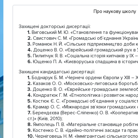
Про наукову школу
Захищені докторські дисертації:
Виговський М. Ю. «Становлення та функціонуванн
Свистович С. М. «Громадські об’єднання України
Романюк Н. Й. «Сільське підприємництво доби капі
Доценко В. О. «Єврейський громадський рух в Укра
Пилипчук Я. В. «Соціальна історія кипчаків у ІХ – Х
Ющенко П. А. «Києворуська спадщина в історичній 
Захищені кандидатські дисертації:
Боднарук Б. М. «Чернечі ордени Європи у ХІІІ – XIV
Казаков О. О. «Московсько-литовська боротьба за
Доценко В. О. «Єврейське громадське землеоблаш
Кондратюк Г. М. «Етнополітика і розвиток народ
Костюк Є. С. «Громадські об’єднання у соціалісти
Крамар О. С. «Міжнародні зв’язки громадських об
Берендєєва (Верес-Сліпенко) О. В. «Кооперативн
ст.)» (Київ, 2010);
Ямполець П. В. «Матеріальне становище робітник
Костенко С. В. «Ідейно-політичні засади та прак
Черніговець Н. М. «Іммігрантські сільськогоспод