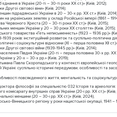
днання в Україні (20-ті – 30-ті роки XX ст.)» (Київ, 2012);
 Другої світової віни» (Київ, 2014);
ншин підрадянської України в 20 – 30-х рр. ХХ ст.» (Київ, 2014)
на українських землях у складі Російської імперії (1861 – 1914 р
ва Червоного Хреста (20 – 30-ті роки ХХ ст.)» (Київ, 2015);
ьних меншин України у 20 – 30 роки ХХ століття» (Київ, 2015);
ського товариства «Геть неписьменність» (1923 – 1936 рр.)» (Киї
8-1939 років: інституційний розвиток та суспільно-політична діял
ітичні і соціокультурні відносини (ХІ – перша половина ХІІ ст.)» 
 Другої світової війни (1939-1945 рр.)» (Київ, 2014);
селення Півдня України (20-ті – перша половина 30-х рр. ХХ ст.
раїни у 20-х – 30-х рр.» (Київ, 2019);
тьмана Павла Скоропадського у контексті європейської геополі
Україні: суспільно-історичні передумови, особливості та засоб
обливості повсякденного життя, ментальність та соціокультурні 
октора філософії за спеціальністю 032 Історія та археологія:
комісаріату внутрішніх справ України (20-і рр. ХХ ст.)» (Київ,
ьної меншини (20 – 30-і рр. ХХ ст.)» (Київ, 2024),
ько-Вінницького регіону у роки нацистської окупації, 1941 – 19