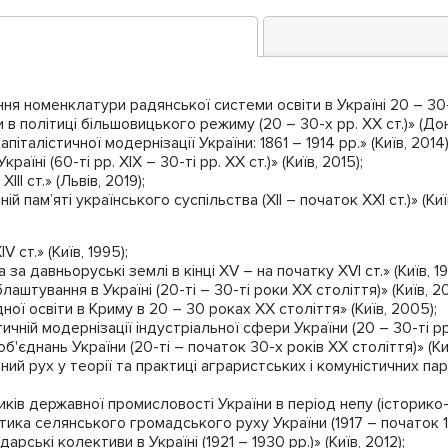
я номенклатури радянської системи освіти в Україні 20 – 30-х 
 в політиці більшовицького режиму (20 – 30-х рр. ХХ ст.)» (До
талістичної модернізації України: 1861 – 1914 рр.» (Київ, 2014)
їні (60-ті рр. ХІХ – 30-ті рр. ХХ ст.)» (Київ, 2015);
ІІІ ст.» (Львів, 2019);
пам’яті українського суспільства (XII – початок XXI ст.)» (Київ
 ст.» (Київ, 1995);
 давньоруські землі в кінці ХV – на початку ХVI ст.» (Київ, 19
тування в Україні (20-ті – 30-ті роки ХХ століття)» (Київ, 2
ної освіти в Криму в 20 – 30 роках XX століття» (Київ, 2005);
чній модернізації індустріальної сфери України (20 – 30-ті рр. 
'єднань України (20-ті – початок 30-х років ХХ століття)» (Киї
ий рух у теорії та практиці аграристських і комуністичних па
ів державної промисловості України в період непу (історико-ст
тика селянського громадського руху України (1917 – початок 193
арські колективи в Україні (1921 – 1930 рр.)» (Київ, 2012);