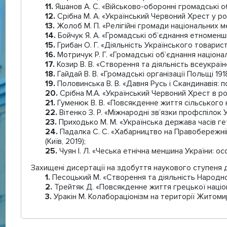
Яшанов А. С. «Військово-оборонні громадські об’є
Срібна М. А. «Український Червоний Хрест у роки
Жолоб М. П. «Релігійні громади національних ме
Бойчук Я. А. «Громадські об’єднання етноменшин 
Грибан О. Г. «Діяльність Українського товарист
Мотричук Р. Г. «Громадські об’єднання націонал
Козир В. В. «Створення та діяльність всеукраїн
Гайдай В. В. «Громадські організації Польщі 191
Половинська В. В. «Давня Русь і Скандинавія: пол
Срібна М.А. «Український Червоний Хрест в роки
Гуменюк В. В. «Повсякденне життя сільського на
Вітенко З. Р. «Міжнародні зв’язки профспілок Ук
Приходько М. М. «Українська держава часів ге
Падалка С. С. «Хабарництво на Правобережній 
(Київ, 2019);
Чуян І. Л. «Чеська етнічна меншина України: ос
Захищені дисертації на здобуття наукового ступеня д
Песоцький М. «Створення та діяльність Народного 
Трейтяк Д. «Повсякденне життя грецької націонал
Уракін М. Колабораціонізм на території Житомирс