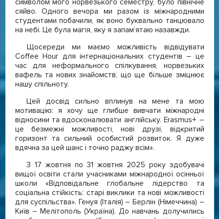
символом мого норвезького семестру, було північне
сяйво. Одного вечора ми разом із міжнародними
студентами побачили, як воно буквально танцювало
на небі. Це була магія, яку я запам’ятаю назавжди.
Щосереди ми маємо можливість відвідувати
Coffee Hour для інтернаціональних студентів – це
час для неформального спілкування, норвезьких
вафель та нових знайомств, що ще більше зміцнює
нашу спільноту.
Цей досвід сильно вплинув на мене та мою
мотивацію: я хочу ще глибше вивчати міжнародні
відносини та вдосконалювати англійську. Erasmus+ –
це безмежні можливості, нові друзі, відкритий
горизонт та сильний особистий розвиток. Я дуже
вдячна за цей шанс і точно раджу всім».
З 17 жовтня по 31 жовтня 2025 року здобувачі
вищої освіти стали учасниками міжнародної осінньої
школи «Відповідальне глобальне лідерство та
соціальна стійкість: старі виклики та нові можливості
для суспільства». Генуя (Італія) – Берлін (Німеччина) –
Київ – Мелітополь (Україна). До навчань долучились