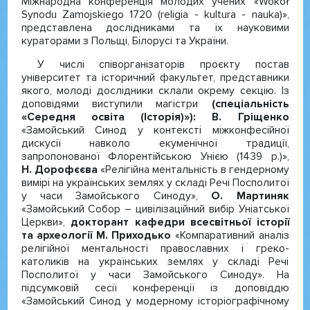
Міжнародна конференція молодих учених «Wokół
Synodu Zamojskiego 1720 (religia - kultura - nauka)»,
представлена дослідниками та їх науковими
кураторами з Польщі, Білорусі та України.
У числі співорганізаторів проєкту постав
університет та історичний факультет, представники
якого, молоді дослідники склали окрему секцію. Із
доповідями виступили магістри
(спеціальність
«Середня освіта (Історія)»): В. Гріщенко
«Замойський Синод у контексті міжконфесійної
дискусії навколо екуменічної традиції,
запропонованої Флорентійською Унією (1439 р.)»,
Н. Дорофєєва
«Релігійна ментальність в гендерному
вимірі на українських землях у складі Речі Посполитої
у часи Замойського Синоду»,
О. Мартиняк
«Замойський Собор – цивілізаційний вибір Уніатської
Церкви»,
докторант кафедри всесвітньої історії
та археології М. Приходько
«Компаративний аналіз
релігійної ментальності православних і греко-
католиків на українських землях у складі Речі
Посполитої у часи Замойського Синоду». На
підсумковій сесії конференції із доповіддю
«Замойський Синод у модерному історіографічному