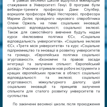
В рамках Весняної Школи відбулося міжнародне
стажування в Університеті Генуї. В програмі були
вебінари-тренінги професора Діани Спулбер,
воркшопи професора Марії Нестерової, професора
Марини Дєліні, провідного наукового співробітника
Олени Оржель на теми соціальних інновацій,
соціальної відповідальності, соціальної інклюзії.
Також для самостійного вивчення будуть надані
курси «Інклюзивна політика ЄС», «Соціальна
відповідальність університетів», «Соціальна інклюзія
ЄС», «Третя місія університетів» та курс «Соціальне
підприємництво та інновації в розвитку університетів
та громад», «Європейська політика соціальної
згуртованості», «Економічні та правові засади
інтеграції та залучення спільнот: Європейський
досвід». Учасники отримали нові робочі інструменти з
кращих європейських практик в області соціальної
відповідальності та інклюзії, соціальної
згуртованості, міжкультурного діалогу, ідей
соціальних інновацій та принципів залучення
спільноти для сталого розвитку університетів та
суспільства.
По закінченні весняної школи, після проходження