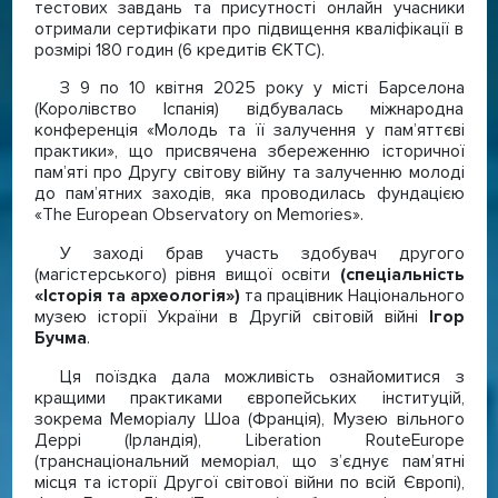
тестових завдань та присутності онлайн учасники
отримали сертифікати про підвищення кваліфікації в
розмірі 180 годин (6 кредитів ЄКТС).
З 9 по 10 квітня 2025 року у місті Барселона
(Королівство Іспанія) відбувалась міжнародна
конференція «Молодь та її залучення у пам’яттєві
практики», що присвячена збереженню історичної
пам’яті про Другу світову війну та залученню молоді
до пам’ятних заходів, яка проводилась фундацією
«The European Observatory on Memories».
У заході брав участь здобувач другого
(магістерського) рівня вищої освіти
(спеціальність
«Історія та археологія»)
та працівник Національного
музею історії України в Другій світовій війні
Ігор
Бучма
.
Ця поїздка дала можливість ознайомитися з
кращими практиками європейських інституцій,
зокрема Меморіалу Шоа (Франція), Музею вільного
Деррі (Ірландія), Liberation RouteEurope
(транснаціональний меморіал, що з’єднує пам’ятні
місця та історії Другої світової війни по всій Європі),