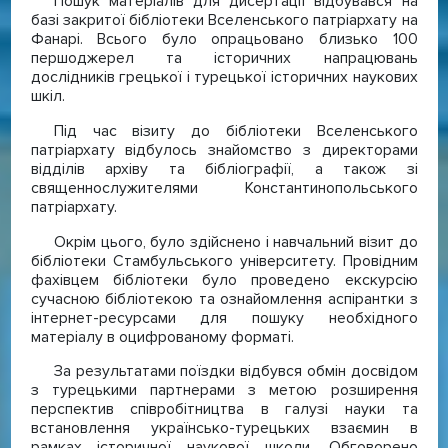
Пошук матеріалів для дисертації відбувався на
базі закритої бібліотеки Вселенського патріархату на
Фанарі. Всього було опрацьовано близько 100
першоджерел та історичних напрацювань
дослідників грецької і турецької історичних наукових
шкіл.
Під час візиту до бібліотеки Вселенського
патріархату відбулось знайомство з директорами
відділів архіву та бібліографії, а також зі
священнослужителями Константинопольського
патріархату.
Окрім цього, було здійснено і навчальний візит до
бібліотеки Стамбульського університету. Провідним
фахівцем бібліотеки було проведено екскурсію
сучасною бібліотекою та ознайомлення аспірантки з
інтернет-ресурсами для пошуку необхідного
матеріалу в оцифрованому форматі.
За результатами поїздки відбувся обмін досвідом
з турецькими партнерами з метою розширення
перспектив співробітництва в галузі науки та
встановлення українсько-турецьких взаємин в
рамках історичної наукової школи. Обговорено