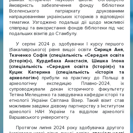
ймовірність забезпечення фонду бібліотеки
Вселенського патріархату друкованими
напрацюваннями українських істориків з відповідної
тематики. Узгоджено подальші дії щодо можливої
співпраці та використання фондів бібліотеки під час
подальших візитів до Стамбулу.
У серпні 2024 р. здобувачки І курсу першого
(бакалаврського) рівня вищої освіти
Сириця Аня,
Ткаченко Софія (спеціальність «Середня освіта
(Історія)»), Курдибаха Анастасія, Шишка Ілона
(спеціальність «Середня освіта (Історія)») та
Куцик Катерина (спеціальність «Історія та
археологія»)
прибули на практику до Польщі в
археологічну експедицію Плавно-2024, їх
супроводжували декан історичного факультету
Тетяна Мелещенко та завідувачка кафедри історії та
етнології України Світлана Візер. Такий візит став
можливим завдяки дієвому партнерству з Інститутом
археології НАН України та відділом археології
Варшавського університету.
Протягом липня 2024 року здобувачка другого