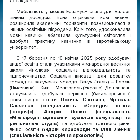
дослідження.
Мобільність у межах Еразмус+ стала для Валерії
цінним досвідом. Вона отримала нові знання,
розширила академічні горизонти, познайомилася з
іншими освітніми підходами. Крім того, удосконалила
мовні навички, збагатила культурний світогляд і
здобула практику навчання в європейському
університеті.
З 17 березня по 18 квітня 2025 року здобувачі
вищої освіти стали учасниками міжнародної весняної
школи «Інклюзія, соціальна відповідальність та
підприємництво. Соціальні інновації для розвитку
громад та залучення молоді». Генуя (Італія) – Берлін
(Німеччина) – Київ – Мелітополь (Україна). До навчань
долучились здобувачі першого (бакалаврського)
рівня вищої освіти
Похиль Світлана, Ярослав
Савченко (спеціальність «Середня освіта
(Історія)»), Андрій Лозко (спеціальність
«Міжнародні відносини, суспільні комунікації та
регіональні студії»)
та здобувачі третього рівня
вищої освіти
Андрій Карабардін та Ілля Леннік
(спеціальність «Історія та археологія»)
.