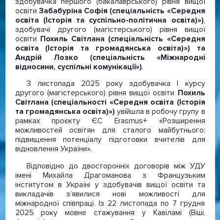
здобувачка першого (бакалаврського) рівня вищої
освіти
Забабуріна Софія (спеціальність «Середня
освіта (Історія та суспільно-політична освіта)»)
,
здобувачі другого (магістерського) рівня вищої
освіти
Похиль Світлана (спеціальність «Середня
освіта (Історія та громадянська освіта)») та
Андрій Лозко (спеціальність «Міжнародні
відносини, суспільні комунікації»)
.
З листопада 2025 року здобувачка І курсу
другого (магістерського) рівня вищої освіти
Похиль
Світлана (спеціальності «Середня освіта (Історія
та громадянська освіта)»)
увійшла в робочу групу в
рамках проєкту ЄС Erasmus+ «Розширення
можливостей освітян для сталого майбутнього:
підвищення потенціалу підготовки вчителів для
відновлення України».
Відповідно до двосторонніх договорів між УДУ
імені Михайла Драгоманова з Французьким
інститутом в Україні у здобувачів вищої освіти та
викладачів з’явилися нові можливості для
міжнародної співпраці. Із 22 листопада по 7 грудня
2025 року мовне стажування у Кавіламі (Віші,