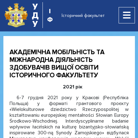
У
І
Д
Історичний факультет
Ф
У
АКАДЕМІЧНА МОБІЛЬНІСТЬ ТА
МІЖНАРОДНА ДІЯЛЬНІСТЬ
ЗДОБУВАЧІВ ВИЩОЇ ОСВІТИ
ІСТОРИЧНОГО ФАКУЛЬТЕТУ
2021 рік
6-7 грудня 2021 року у Кракові (Республіка
Польща) у форматі грантового проєкту
«Wielokulturowe dziedzictwo Rzeczypospolitej w
kształtowaniu europejskiej mentalności Słowian Europy
Środkowo-Wschodniej. Interdyscyplinarne badanie
wpływow łacińskich na kulturę bizantyjsko-słowiańską
inspirowane 300-ną Synody Zamojskiego» відбулася