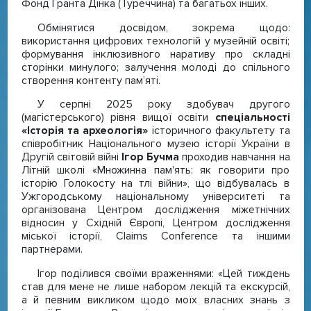
Фонд Гранта Дінка (Туреччина) та багатьох інших.
Обмінятися досвідом, зокрема щодо:
використання цифрових технологій у музейній освіті;
формування інклюзивного наративу про складні
сторінки минулого; залучення молоді до спільного
створення контенту пам’яті.
У серпні 2025 року здобувач другого
(магістерського) рівня вищої освіти
спеціальності
«Історія та археологія»
історичного факультету та
співробітник Національного музею історії України в
Другій світовій війні
Ігор Бучма
проходив навчання на
Літній школі «Множинна пам'ять: як говорити про
історію Голокосту на тлі війни», що відбувалась в
Ужгородському національному університеті та
організована Центром дослідження міжетнічних
відносин у Східній Європі, Центром дослідження
міської історії, Claims Conference та іншими
партнерами.
Ігор поділився своїми враженнями: «Цей тиждень
став для мене не лише набором лекцій та екскурсій,
а й певним викликом щодо моїх власних знань з