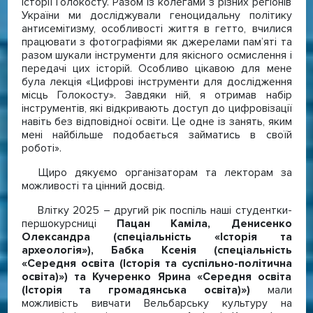
історії Голокосту. Разом із колегами з різних регіонів
України ми досліджували геноцидальну політику
антисемітизму, особливості життя в гетто, вчилися
працювати з фотографіями як джерелами пам’яті та
разом шукали інструменти для якісного осмислення і
передачі цих історій. Особливо цікавою для мене
була лекція «Цифрові інструменти для дослідження
місць Голокосту». Завдяки ній, я отримав набір
інструментів, які відкривають доступ до цифровізації
навіть без відповідної освіти. Це одне із занять, яким
мені найбільше подобається займатись в своїй
роботі».
Щиро дякуємо організаторам та лекторам за
можливості та цінний досвід.
Влітку 2025 – другий рік поспіль наші студентки-
першокурсниці
Пацан Каміла, Денисенко
Олександра (спеціальність «Історія та
археологія»), Бабка Ксенія (спеціальність
«Середня освіта (Історія та суспільно-політична
освіта)») та Кучеренко Ярина «Середня освіта
(Історія та громадянська освіта)»)
мали
можливість вивчати Вельбарську культуру на