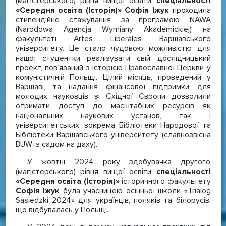
(магістерського) рівня вищої освіти
спеціальності
«Середня освіта (Історія)» Софія Іжук
проходила
стипендійне стажування за програмою NAWA
(Narodowa Agencja Wymiany Akademickiej) на
факультеті Artes Liberales Варшавського
університету. Це стало чудовою можливістю для
нашої студентки реалізувати свій дослідницький
проект, пов’язаний з історією Православної Церкви у
комуністичній Польщі. Цілий місяць, проведений у
Варшаві, та надання фінансової підтримки для
молодих науковців зі Східної Європи дозволили
отримати доступ до масштабних ресурсів як
національних наукових установ, так і
університетських, зокрема Бібліотеки Народової та
Бібліотеки Варшавського університету (славнозвісна
BUW із садом на даху).
У жовтні 2024 року здобувачка другого
(магістерського) рівня вищої освіти
спеціальності
«Середня освіта (Історія)»
історичного факультету
Софія Іжук
була учасницею осінньої школи «Trialog
Sąsiedzki 2024» для українців, поляків та білорусів,
що відбувалась у Польщі.