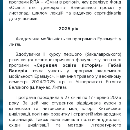
програми RITA – «Зміни в регіоні», яку реалізує Фонд
«Освіта для демократії». Завершився проєкт у
листопаді циклом лекцій та видачею сертифікатів
для учасників.
2025 рік
Академічна мобільність за програмою Еразмус+ у
Литві.
Здобувачка ІІ курсу першого (бакалаврського)
рівня вищої освіти історичного факультету освітньої
програми
«Середня освіта (Історія)» Габай
Валерія
взяла участь у програмі академічної
мобільності Еразмус+. Навчання тривало у весняному
семестрі 2024/2025 н.р. в Університеті Вітовта
Великого (м. Каунас, Литва).
Програма проходила з 27 січня по 17 червня 2025
року. За цей час студентка відвідувала курси з
іспанської та литовської мов, історії Китайської
цивілізації, політики розвитку і стратегій міжнародних
організацій. Також вона вивчала політичні ідеології,
східні цивілізації та методи літературного