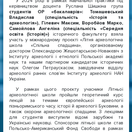
У 2024 році в рамках навчальної практики під
керівництвом доцента Руслана Шишкіна група
студентів ОР «бакалаврів»: Томашевський
Владислав (спеціальність «Історія та
археологія»), Гілевич Максим, Воробйов Марко,
Самойлова Ангеліна (спеціальність «Середня
освіта (Історія)»)
історичного факультету взяла
участь у міжнародному проєкті «Літня археологічна
школа «Спільна спадщина», організованому
доктором Олександрою Жешотарською-Новакєвіч з
Інституту археології і етнології Польської академії
наук та нашим партнером кандидатом історичних
наук Олегом Петраускасом, завідувачем відділу
археології ранніх слов’ян Інституту археології НАН
України.
У рамках цього проєкту учасники Літньої
археологічної школи пройшли теоретичний курс
лекцій за темами європейської археології
пізньоримського часу, історії й археології Буковини, а
також охорони археологічної спадщини. З лекціями
для студентів виступили відомі зарубіжні та
Українські науковці. Спонсором літньої школи став
Польсько-Американський Фонд Свободи в рамках