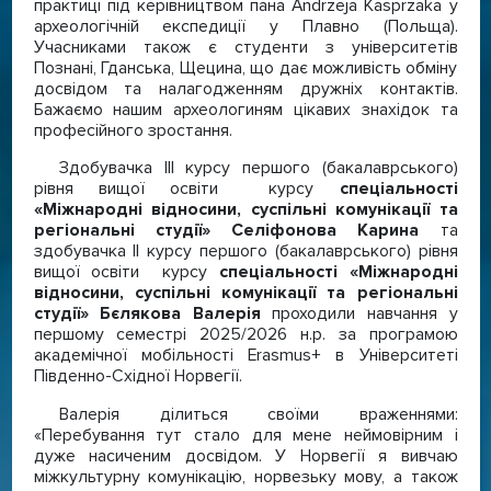
практиці під керівництвом пана Andrzejа Kasprzakа у
археологічній експедиції у Плавно (Польща).
Учасниками також є студенти з університетів
Познані, Гданська, Щецина, що дає можливість обміну
досвідом та налагодженням дружніх контактів.
Бажаємо нашим археологиням цікавих знахідок та
професійного зростання.
Здобувачка ІІІ курсу першого (бакалаврського)
рівня вищої освіти курсу
спеціальності
«Міжнародні відносини, суспільні комунікації та
регіональні студії» Селіфонова Карина
та
здобувачка ІІ курсу першого (бакалаврського) рівня
вищої освіти курсу
спеціальності «Міжнародні
відносини, суспільні комунікації та регіональні
студії» Бєлякова Валерія
проходили навчання у
першому семестрі 2025/2026 н.р. за програмою
академічної мобільності Erasmus+ в Університеті
Південно-Східної Норвегії.
Валерія ділиться своїми враженнями:
«Перебування тут стало для мене неймовірним і
дуже насиченим досвідом. У Норвегії я вивчаю
міжкультурну комунікацію, норвезьку мову, а також