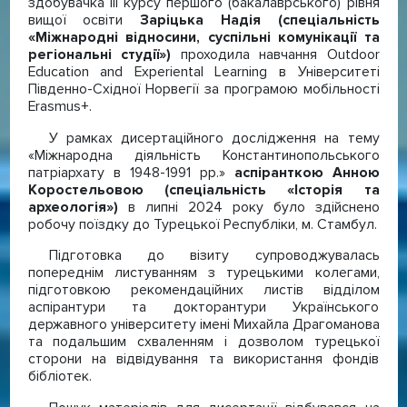
здобувачка ІІІ курсу першого (бакалаврського) рівня
вищої освіти
Заріцька Надія (спеціальність
«Міжнародні відносини, суспільні комунікації та
регіональні студії»)
проходила навчання Outdoor
Education and Experiental Learning в Університеті
Південно-Східної Норвегії за програмою мобільності
Erasmus+.
У рамках дисертаційного дослідження на тему
«Міжнародна діяльність Константинопольського
патріархату в 1948-1991 рр.»
аспіранткою Анною
Коростельовою (спеціальність «Історія та
археологія»)
в липні 2024 року було здійснено
робочу поїздку до Турецької Республіки, м. Стамбул.
Підготовка до візиту супроводжувалась
попереднім листуванням з турецькими колегами,
підготовкою рекомендаційних листів відділом
аспірантури та докторантури Українського
державного університету імені Михайла Драгоманова
та подальшим схваленням і дозволом турецької
сторони на відвідування та використання фондів
бібліотек.