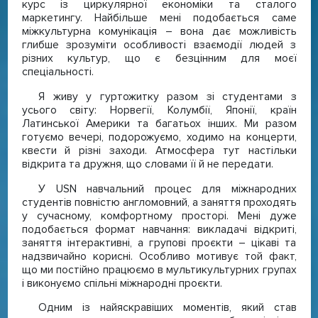
курс із циркулярної економіки та сталого
маркетингу. Найбільше мені подобається саме
міжкультурна комунікація – вона дає можливість
глибше зрозуміти особливості взаємодії людей з
різних культур, що є безцінним для моєї
спеціальності.
Я живу у гуртожитку разом зі студентами з
усього світу: Норвегії, Колумбії, Японії, країн
Латинської Америки та багатьох інших. Ми разом
готуємо вечері, подорожуємо, ходимо на концерти,
квести й різні заходи. Атмосфера тут настільки
відкрита та дружня, що словами її й не передати.
У USN навчальний процес для міжнародних
студентів повністю англомовний, а заняття проходять
у сучасному, комфортному просторі. Мені дуже
подобається формат навчання: викладачі відкриті,
заняття інтерактивні, а групові проєкти – цікаві та
надзвичайно корисні. Особливо мотивує той факт,
що ми постійно працюємо в мультикультурних групах
і виконуємо спільні міжнародні проєкти.
Одним із найяскравіших моментів, який став