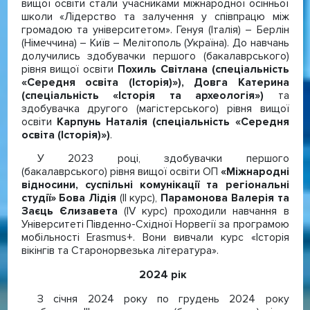
вищої освіти стали учасниками міжнародної осінньої
школи «Лідерство та залучення у співпрацю між
громадою та університетом». Генуя (Італія) – Берлін
(Німеччина) – Київ – Мелітополь (Україна). До навчань
долучились здобувачки першого (бакалаврського)
рівня вищої освіти
Похиль Світлана (спеціальність
«Середня освіта (Історія)»), Довга Катерина
(спеціальність «Історія та археологія»)
та
здобувачка другого (магістерського) рівня вищої
освіти
Карпунь Наталія (спеціальність «Середня
освіта (Історія)»)
.
У 2023 році, здобувачки першого
(бакалаврського) рівня вищої освіти ОП
«Міжнародні
відносини, суспільні комунікації та регіональні
студії» Бова Лідія
(ІІ курс),
Парамонова Валерія та
Заєць Єлизавета
(IV курс) проходили навчання в
Університеті Південно-Східної Норвегії за програмою
мобільності Erasmus+. Вони вивчали курс «Історія
вікінгів та Старонорвезька література».
2024 рік
З січня 2024 року по грудень 2024 року