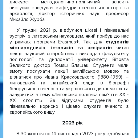
дискурсі: методологічно-політичний аспект»
виступив завідувач кафедри всесвітньої історії та
археології, доктор історичних наук, професор
Михайло Журба.
У грудні 2021 р. відбулися цікаві і пізнавальні
зустрічі з литовським науковцем, який прибув до нас
у рамках програми Erasmus+. Так для
студентів
міжнародників, істориків та аспірантів
читав
лекції науковий співробітник і викладач факультету
політології та дипломатії університету Вітовта
Великого доктор Томаш Блащак. Студенти мали
змогу послухати лекції англійською мовою та
дізнатися про «Івана Красковського (1880-1959) –
литовський та латвійський сліди в біографії
білоруського вченого та українського дипломата» та
зануритися в тему «Литовська політика пам’яті в ХХ -
ХХІ столітті». За відгуками студентів було
пізнавально, корисно і цікаво слухати вченого з
європейського вишу.
2023 рік
З 30 жовтня по 14 листопада 2023 року здобувачі