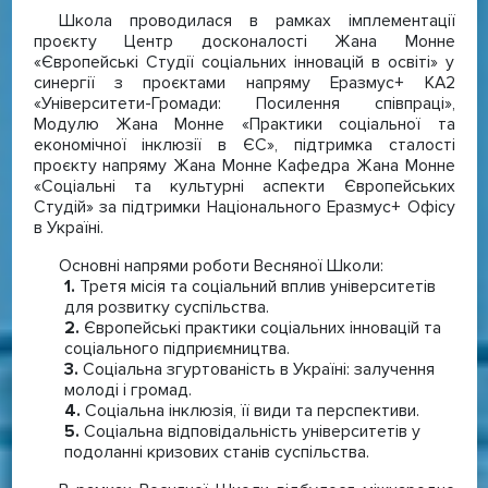
Школа проводилася в рамках імплементації
проєкту Центр досконалості Жана Монне
«Європейські Студії соціальних інновацій в освіті» у
синергії з проєктами напряму Еразмус+ КА2
«Університети-Громади: Посилення співпраці»,
Модулю Жана Монне «Практики соціальної та
економічної інклюзії в ЄС», підтримка сталості
проєкту напряму Жана Монне Кафедра Жана Монне
«Соціальні та культурні аспекти Європейських
Студій» за підтримки Національного Еразмус+ Офісу
в Україні.
Основні напрями роботи Весняної Школи:
Третя місія та соціальний вплив університетів
для розвитку суспільства.
Європейські практики соціальних інновацій та
соціального підприємництва.
Соціальна згуртованість в Україні: залучення
молоді і громад.
Соціальна інклюзія, її види та перспективи.
Соціальна відповідальність університетів у
подоланні кризових станів суспільства.