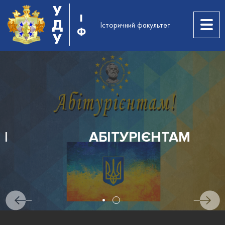
У
І
Д
Історичний факультет
Ф
У
АБІТУРІЄНТАМ