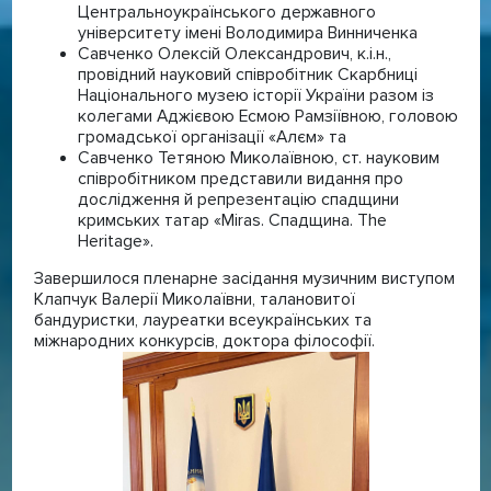
Центральноукраїнського державного
університету імені Володимира Винниченка
Савченко Олексій Олександрович, к.і.н.,
провідний науковий співробітник Скарбниці
Національного музею історії України разом із
колегами Аджієвою Есмою Рамзіївною, головою
громадської організації «Алєм» та
Савченко Тетяною Миколаївною, ст. науковим
співробітником представили видання про
дослідження й репрезентацію спадщини
кримських татар «Miras. Спадщина. The
Heritage».
Завершилося пленарне засідання музичним виступом
Клапчук Валерії Миколаївни, талановитої
бандуристки, лауреатки всеукраїнських та
міжнародних конкурсів, доктора філософії.