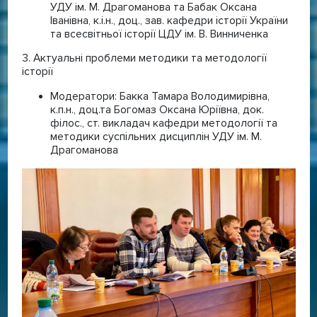
УДУ ім. М. Драгоманова та Бабак Оксана
Іванівна, к.і.н., доц., зав. кафедри історії України
та всесвітньої історії ЦДУ ім. В. Винниченка
3. Актуальні проблеми методики та методології
історії
Модератори: Бакка Тамара Володимирівна,
к.п.н., доц.та Богомаз Оксана Юріївна, док.
філос., ст. викладач кафедри методології та
методики суспільних дисциплін УДУ ім. М.
Драгоманова