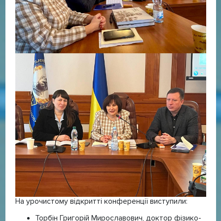
На урочистому відкритті конференції виступили:
Торбін Григорій Мирославович, доктор фізико-