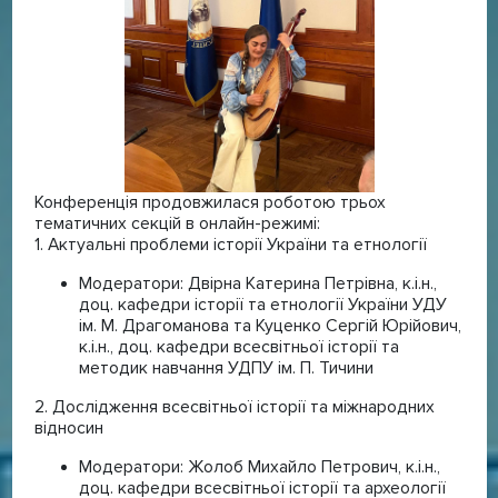
Конференція продовжилася роботою трьох
тематичних секцій в онлайн-режимі:
1. Актуальні проблеми історії України та етнології
Модератори: Двірна Катерина Петрівна, к.і.н.,
доц. кафедри історії та етнології України УДУ
ім. М. Драгоманова та Куценко Сергій Юрійович,
к.і.н., доц. кафедри всесвітньої історії та
методик навчання УДПУ ім. П. Тичини
2. Дослідження всесвітньої історії та міжнародних
відносин
Модератори: Жолоб Михайло Петрович, к.і.н.,
доц. кафедри всесвітньої історії та археології