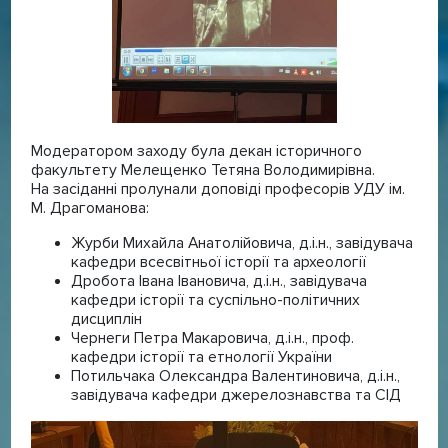
Модератором заходу була декан історичного
факультету Мелещенко Тетяна Володимирівна.
На засіданні пролунали доповіді професорів УДУ ім.
М. Драгоманова:
Журби Михайла Анатолійовича, д.і.н., завідувача
кафедри всесвітньої історії та археології
Дробота Івана Івановича, д.і.н., завідувача
кафедри історії та суспільно-політичних
дисциплін
Чернеги Петра Макаровича, д.і.н., проф.
кафедри історії та етнології України
Потильчака Олександра Валентиновича, д.і.н.,
завідувача кафедри джерелознавства та СІД