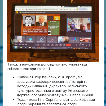
Також із науковими доповідями виступили наші
співорганізатори та гості:
Кривошея Ігор Іванович, к.і.н., проф., в.о.
завідувача кафедри всесвітньої історії та
методик навчання, директор Польського
культурно-освітнього центру Уманського
державного університету імені Павла Тичини
Позднякова Інна Сергіївна, к.і.н., доц. кафедри
історії України та всесвітньої історії