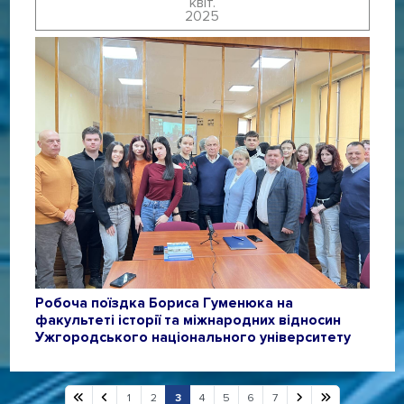
квіт.
2025
Робоча поїздка Бориса Гуменюка на
факультеті історії та міжнародних відносин
Ужгородського національного університету
1
2
3
4
5
6
7