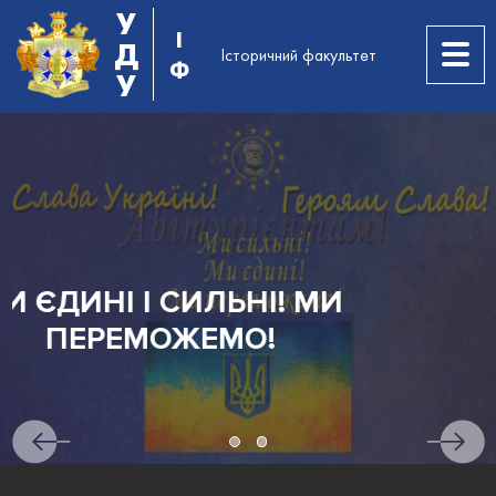
У
І
Д
Історичний факультет
Ф
У
АБІТУРІЄНТАМ