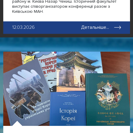
району м. Києва Назар Чекиш. Історичний факультет
виступає співорганізатором конференції разом з
Київською МАН.
12.03.2026
Детальніше...