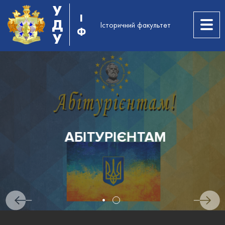
У
І
Д
Історичний факультет
Ф
У
АБІТУРІЄНТАМ