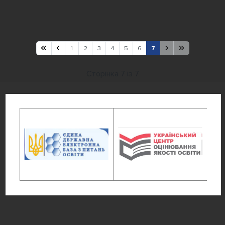
1
2
3
4
5
6
7
Сторінка 7 із 7