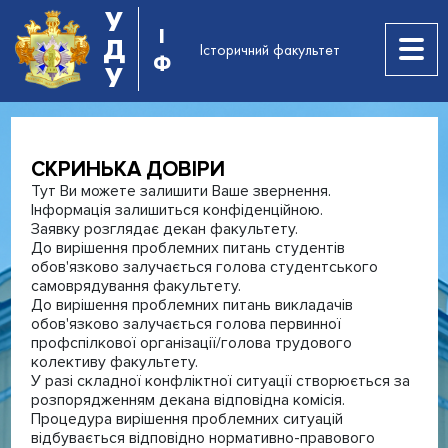
У
І
Д
Історичний факультет
Ф
У
СКРИНЬКА ДОВІРИ
Тут Ви можете залишити Ваше звернення.
Інформація залишиться конфіденційною.
Заявку розглядає декан факультету.
До вирішення проблемних питань студентів
обов'язково залучається голова студентського
самоврядування факультету.
До вирішення проблемних питань викладачів
обов'язково залучається голова первинної
профспілкової організації/голова трудового
колективу факультету.
У разі складної конфліктної ситуації створюється за
розпорядженням декана відповідна комісія.
Процедура вирішення проблемних ситуацій
відбувається відповідно нормативно-правового