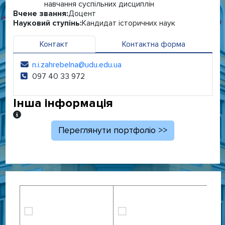
навчання суспільних дисциплін
Вчене звання:
Доцент
Науковий ступінь:
Кандидат історичних наук
Контакт
Контактна форма
n.i.zahrebelna@udu.edu.ua
Електронна адреса:
097 40 33 972
Телефон:
Інша інформація
Інша інформація
Переглянути портфоліо >>