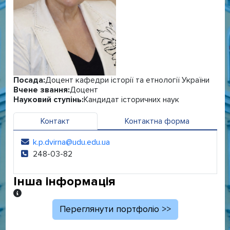
Посада:
Доцент кафедри історії та етнології України
Вчене звання:
Доцент
Науковий ступінь:
Кандидат історичних наук
Контакт
Контактна форма
k.p.dvirna@udu.edu.ua
Електронна адреса:
248-03-82
Телефон:
Інша інформація
Інша інформація
Переглянути портфоліо >>