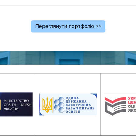
Переглянути портфоліо >>