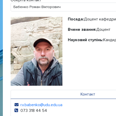
Оберіть контакт
Посада:
Доцент кафедри в
Вчене звання:
Доцент
Науковий ступінь:
Кандид
Контакт
r.v.babenko@udu.edu.ua
Електронна адреса:
073 318 44 54
Телефон: